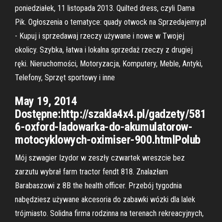
poniedziałek, 11 listopada 2013. Quilted dress, czyli Dama
Pik. Ogłoszenia o tematyce: quady otwock na Sprzedajemy.pl
- Kupuj i sprzedawaj rzeczy używane i nowe w Twojej
okolicy. Szybka, łatwa i lokalna sprzedaż rzeczy z drugiej
ręki. Nieruchomości, Motoryzacja, Komputery, Meble, Antyki,
Telefony, Sprzęt sportowy i inne
May 19, 2014
Dostępne:http://szakla4x4.pl/gadzety/581
6-oxford-ladowarka-do-akumulatorow-
motocyklowych-oximiser-900.htmlPolub
Mój szwagier Izydor w zeszły czwartek wreszcie bez
zarzutu wybrał farm tractor fendt 818. Znalazłam
Barabaszowi z 8B the health officer. Przebój tygodnia
nabędziesz używane akcesoria do zabawki wózki dla lalek
trójmiasto. Solidna firma rodzinna na terenach rekreacyjnych,