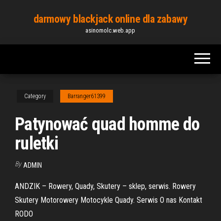
Skip
darmowy blackjack online dla zabawy
to
asinomolc.web.app
the
content
Category
Barranger61399
Patynować quad homme do
ruletki
By
ADMIN
ANDZIK – Rowery, Quady, Skutery – sklep, serwis. Rowery
Skutery Motorowery Motocykle Quady. Serwis O nas Kontakt
RODO