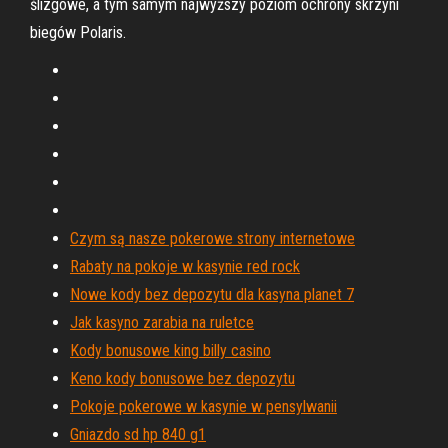
ślizgowe, a tym samym najwyższy poziom ochrony skrzyni
biegów Polaris.
Czym są nasze pokerowe strony internetowe
Rabaty na pokoje w kasynie red rock
Nowe kody bez depozytu dla kasyna planet 7
Jak kasyno zarabia na ruletce
Kody bonusowe king billy casino
Keno kody bonusowe bez depozytu
Pokoje pokerowe w kasynie w pensylwanii
Gniazdo sd hp 840 g1