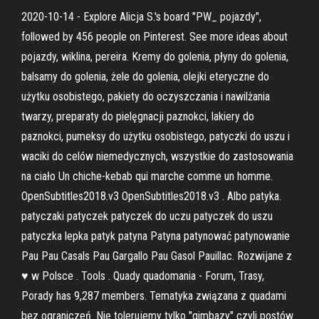
2020-10-14 - Explore Alicja S.'s board "PW_ pojazdy",
followed by 456 people on Pinterest. See more ideas about
pojazdy, wiklina, pereira. Kremy do golenia, płyny do golenia,
balsamy do golenia, żele do golenia, olejki eteryczne do
użytku osobistego, pakiety do oczyszczania i nawilżania
twarzy, preparaty do pielęgnacji paznokci, lakiery do
paznokci, pumeksy do użytku osobistego, patyczki do uszu i
waciki do celów niemedycznych, wszystkie do zastosowania
na ciało Un chiche-kebab qui marche comme un homme.
OpenSubtitles2018.v3 OpenSubtitles2018.v3 . Albo patyka.
patyczaki patyczek patyczek do uczu patyczek do uszu
patyczka lepka patyk patyna Patyna patynować patynowanie
Pau Pau Casals Pau Gargallo Pau Gasol Pauillac. Rozwijane z
♥ w Polsce . Tools . Quady quadomania - Forum, Trasy,
Porady has 9,287 members. Tematyka związana z quadami
bez ograniczeń. Nie tolerujemy tylko "gimbazy" czyli postów