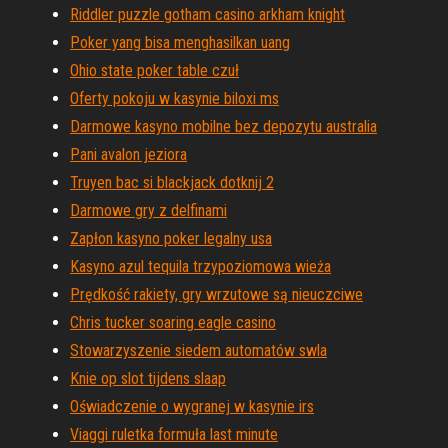
Riddler puzzle gotham casino arkham knight
Poker yang bisa menghasilkan uang
Ohio state poker table czuł
Oferty pokoju w kasynie biloxi ms
Darmowe kasyno mobilne bez depozytu australia
Pani avalon jeziora
Truyen bac si blackjack dotknij 2
Darmowe gry z delfinami
Zapłon kasyno poker legalny usa
Kasyno azul tequila trzypoziomowa wieża
Prędkość rakiety, gry wrzutowe są nieuczciwe
Chris tucker soaring eagle casino
Stowarzyszenie siedem automatów swla
Knie op slot tijdens slaap
Oświadczenie o wygranej w kasynie irs
Viaggi ruletka formuła last minute